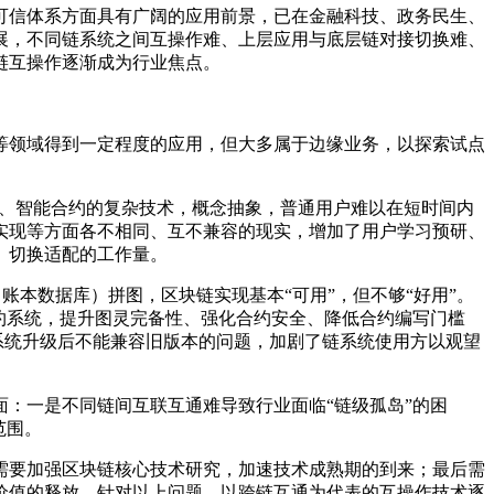
可信体系方面具有广阔的应用前景，已在金融科技、政务民生、
展，不同链系统之间互操作难、上层应用与底层链对接切换难、
链互操作逐渐成为行业焦点。
等领域得到一定程度的应用，但大多属于边缘业务，以探索试点
机制、智能合约的复杂技术，概念抽象，普通用户难以在短时间内
实现等方面各不相同、互不兼容的现实，增加了用户学习预研、
、切换适配的工作量。
账本数据库）拼图，区块链实现基本“可用”，但不够“好用”。
约系统，提升图灵完备性、强化合约安全、降低合约编写门槛
系统升级后不能兼容旧版本的问题，加剧了链系统使用方以观望
：一是不同链间互联互通难导致行业面临“链级孤岛”的困
范围。
需要加强区块链核心技术研究，加速技术成熟期的到来；最后需
价值的释放。针对以上问题，以跨链互通为代表的互操作技术逐