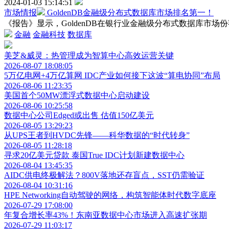
2024-01-03 15:14:51
市场情报
GoldenDB金融级分布式数据库市场排名第一！
《报告》显示，GoldenDB在银行业金融级分布式数据库市场
金融
金融科技
数据库
美芝&威灵：热管理成为智算中心高效运营关键
2026-08-07 18:08:05
5万亿电网+4万亿算网 IDC产业如何接下这波“算电协同”布局
2026-08-06 11:23:35
美国首个50MW漂浮式数据中心启动建设
2026-08-06 10:25:58
数据中心公司Edged或出售 估值150亿美元
2026-08-05 13:29:23
从UPS王者到HVDC先锋——科华数据的“时代转身”
2026-08-05 11:28:18
寻求20亿美元贷款 泰国True IDC计划新建数据中心
2026-08-04 13:45:35
AIDC供电终极解法？800V落地还存盲点，SST仍需验证
2026-08-04 10:31:16
HPE Networking自动驾驶的网络，构筑智能体时代数字底座
2026-07-29 17:08:00
年复合增长率43%！东南亚数据中心市场进入高速扩张期
2026-07-29 11:03:17