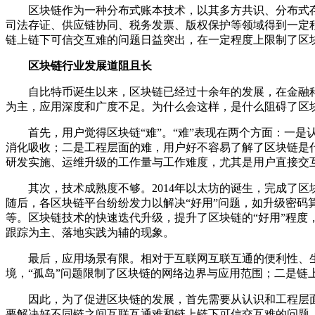
区块链作为一种分布式账本技术，以其多方共识、分布式
司法存证、供应链协同、税务发票、版权保护等领域得到一定
链上链下可信交互难的问题日益突出，在一定程度上限制了区
区块链行业发展道阻且长
自比特币诞生以来，区块链已经过十余年的发展，在金融
为主，应用深度和广度不足。为什么会这样，是什么阻碍了区
首先，用户觉得区块链“难”。“难”表现在两个方面：一
消化吸收；二是工程层面的难，用户好不容易了解了区块链是
研发实施、运维升级的工作量与工作难度，尤其是用户直接交
其次，技术成熟度不够。2014年以太坊的诞生，完成了区
随后，各区块链平台纷纷发力以解决“好用”问题，如升级密
等。区块链技术的快速迭代升级，提升了区块链的“好用”程度
跟踪为主、落地实践为辅的现象。
最后，应用场景有限。相对于互联网互联互通的便利性、
境，“孤岛”问题限制了区块链的网络边界与应用范围；二是链
因此，为了促进区块链的发展，首先需要从认识和工程层
要解决好不同链之间互联互通难和链上链下可信交互难的问题