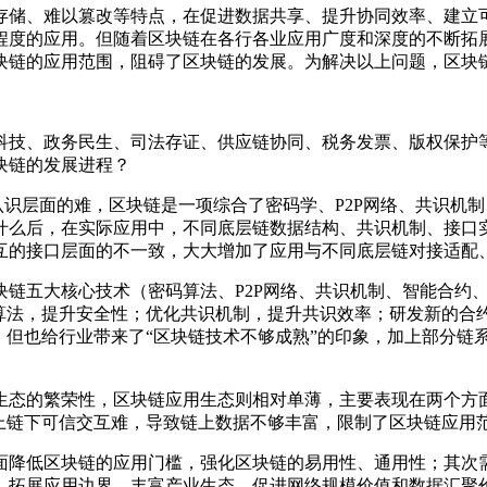
存储、难以篡改等特点，在促进数据共享、提升协同效率、建立
程度的应用。但随着区块链在各行各业应用广度和深度的不断拓
块链的应用范围，阻碍了区块链的发展。为解决以上问题，区块
科技、政务民生、司法存证、供应链协同、税务发票、版权保护
块链的发展进程？
是认识层面的难，区块链是一项综合了密码学、P2P网络、共识
什么后，在实际应用中，不同底层链数据结构、共识机制、接口
互的接口层面的不一致，大大增加了应用与不同底层链对接适配
块链五大核心技术（密码算法、P2P网络、共识机制、智能合约、
码算法，提升安全性；优化共识机制，提升共识效率；研发新的合
，但也给行业带来了“区块链技术不够成熟”的印象，加上部分链
生态的繁荣性，区块链应用生态则相对单薄，主要表现在两个方面
上链下可信交互难，导致链上数据不够丰富，限制了区块链应用
面降低区块链的应用门槛，强化区块链的易用性、通用性；其次
，拓展应用边界，丰富产业生态，促进网络规模价值和数据汇聚