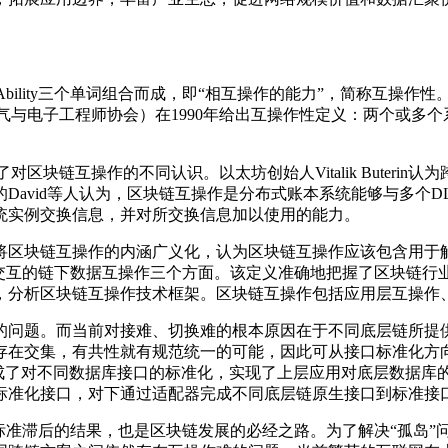
on、Operation和Ability三个单词组合而成，即“相互操作的能
电气与电子工程师协会）在1990年给出互操作性定义：两个或多
区块链互操作的不同认识。以太坊创始人Vitalik Buteri
avid等人认为，区块链互操作是分布式账本系统能够与多个D
统实例交换信息，并对所交换信息加以使用的能力。
将区块链互操作的内涵广义化，认为区块链互操作应该包含用于
信交互的链下数据互操作三个方面。该定义准确地把握了区块链行
，分析区块链互操作技术框架。区块链互操作包括应用层互操作
的问题。而当前对接难、切换难的根本原因在于不同底层链所提
存在交集，有共性就有规范统一的可能，因此可从接口标准化方
BC、JDBC完成了对不同数据库接口的标准化，实现了上层应用对底
标准化接口，对下通过适配器完成不同底层链原生接口到标准接
标准滞后的结果，也是区块链发展的必经之路。为了解决“孤岛