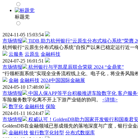
标题党
2024-11-05 15:03:54
市场情报
TiDB 助力杭州银行“云原生分布式核心系统”荣膺 2
杭州银行“云原生分布式核心系统”自投产以来已稳定运行近一
云服务
云原生
金融科技
2024-07-25 16:01:51
市场情报
杭州银行与平凯星辰联合荣获 2024 “金鼎奖”
“行领柜面系统”实现全业务流程线上化、电子化，将业务风险
金融
金融科技
2024中国国际金融展
2024-05-10 17:48:00
市场情报
中国人保APP等平台积极推进车险数字化 客户服
车险服务数字化离不开上下游产业链的协同。
<详情>
数字化
金融科技
保险
2024-01-11 16:24:47
市场情报
权威认可！GoldenDB助力国家开发银行和国泰君
GoldenDB在金融领域已形成领先的落地深度与广度，银行业金
金融科技
银行数字化转型
分布式数据库