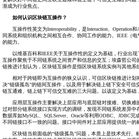
渐成为行业焦点。
如何认识区块链互操作？
互操作性英文为Interoperability，是Interacti
同系统和组织机构之间相互合作、协同工作的能力。IEEE（
的能力。
以维基百科和IEEE关于互操作性的定义为基础，行业出现了对
互操作聚焦于不同链系统之间资产和信息的交互；埃森哲公司的D
链推进计划认为，区块链互操作是指区块链系统实例与其他系
相对于跨链即为互操作的狭义认识，可信区块链推进计划
决“链级孤岛”的链间互操作，以及用于解决链上链下安全可
链互通难、链上链下可信交互难的三大问题。以该定义为基础
应用层互操作主要解决上层应用与底层链对接难、切换难
过对部分链系统接口实现方式的调研，发现不同链系统差异中
数据库如MySQL、SQLServer、Oracle等利用OD
不同链接口不一致的问题。接口中间件对上层应用提供统一的
区块链当前面临的“链级孤岛”问题，本质上是技术先行、