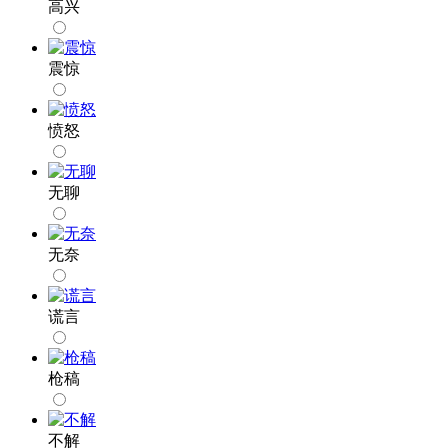
高兴
震惊
愤怒
无聊
无奈
谎言
枪稿
不解