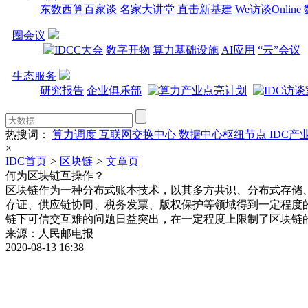
东数西算百家谈
名家大讲堂
直击新基建
We访谈Online
圈会议
数字开物
算力基础设施
AI应用
“云”会议
生态服务
研究报告
企业俱乐部
热搜词：
算力调度
互联网交换中心
数据中心枢纽节点
IDC产
×
IDC首页
>
区块链
>
文章页
何为区块链互操作？
区块链作为一种分布式账本技术，以其多方共识、分布式存储
存证、供应链协同、税务发票、版权保护等领域得到一定程度
链下可信交互难的问题日益突出，在一定程度上限制了区块链
来源：人民邮电报
2020-08-13 16:38